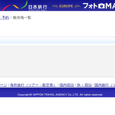
・予約
> 観光地一覧
ージ
|
海外旅行（ツアー・航空券）
|
国内宿泊
|
JR + 宿泊
|
国内旅行（