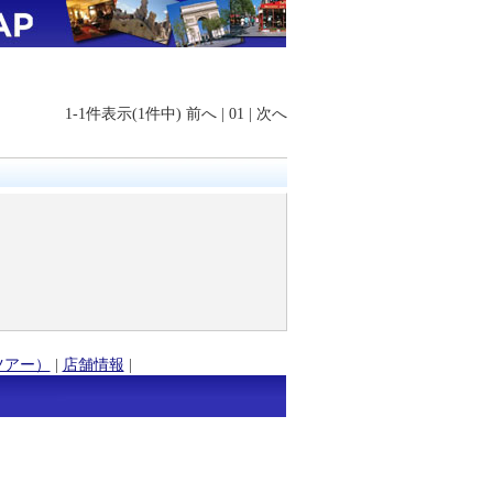
1-1件表示(1件中)
前へ
|
01
|
次へ
ツアー）
|
店舗情報
|