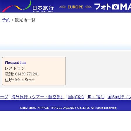
・予約
> 観光地一覧
Pheasant Inn
レストラン
電話: 01439 771241
住所: Main Street
ージ
|
海外旅行（ツアー・航空券）
|
国内宿泊
|
JR + 宿泊
|
国内旅行（