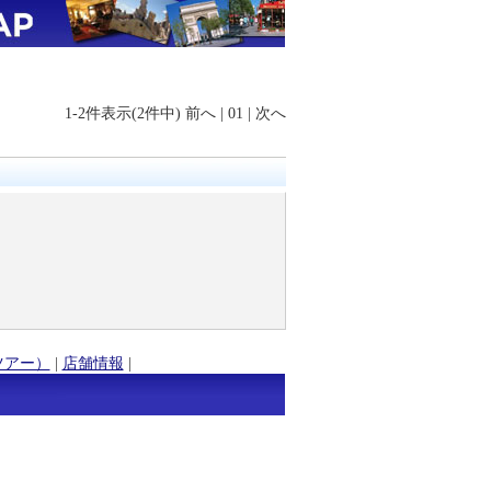
1-2件表示(2件中)
前へ
|
01
|
次へ
ツアー）
|
店舗情報
|