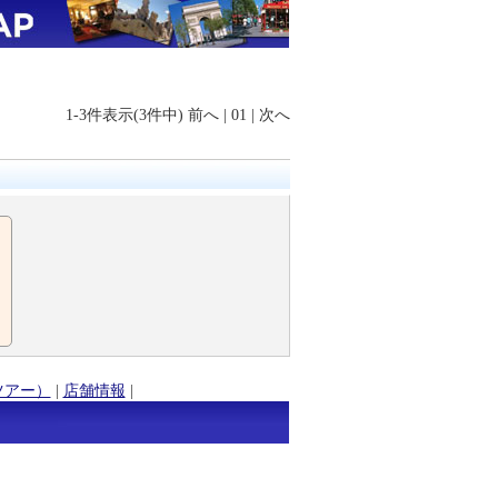
1-3件表示(3件中)
前へ
|
01
|
次へ
ツアー）
|
店舗情報
|