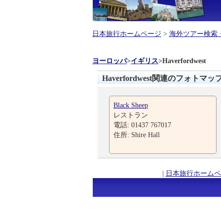
日本旅行ホームページ
>
海外ツアー検索
ヨーロッパ
>
イギリス
>
Haverfordwest
Haverfordwest関連のフォトマッ
Black Sheep
レストラン
電話: 01437 767017
住所: Shire Hall
|
日本旅行ホームペ