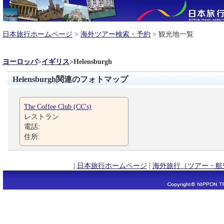
日本旅行ホームページ
>
海外ツアー検索・予約
> 観光地一覧
ヨーロッパ
>
イギリス
>
Helensburgh
Helensburgh関連のフォトマップ
The Coffee Club (CC's)
レストラン
電話:
住所:
|
日本旅行ホームページ
|
海外旅行（ツアー・航