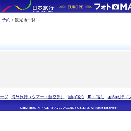
・予約
> 観光地一覧
ージ
|
海外旅行（ツアー・航空券）
|
国内宿泊
|
JR + 宿泊
|
国内旅行（