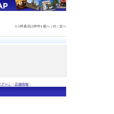
1-1件表示(1件中)
前へ
|
01
|
次へ
ツアー）
|
店舗情報
|