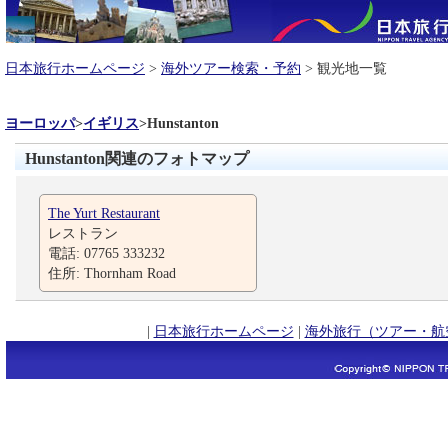
日本旅行ホームページ
>
海外ツアー検索・予約
> 観光地一覧
ヨーロッパ
>
イギリス
>
Hunstanton
Hunstanton関連のフォトマップ
The Yurt Restaurant
レストラン
電話: 07765 333232
住所: Thornham Road
|
日本旅行ホームページ
|
海外旅行（ツアー・航