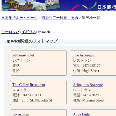
日本旅行ホームページ
>
海外ツアー検索・予約
> 観光地一覧
ヨーロッパ
>
イギリス
>
Ipswich
Ipswich関連のフォトマップ
salthouse hotel
The Arboretum
レストラン
レストラン
電話:
電話: 1473222177
住所:
住所: High Street
The Galley Restaurant
Arlingtons Brasserie
レストラン
レストラン
電話: 01473 281131
電話: 1473230293
住所: 25， St. Nicholas St，
住所: Museum Street
Kwan Thai
Aqua Eight