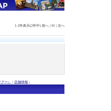
1-2件表示(2件中)
前へ
|
01
|
次へ
ツアー）
|
店舗情報
|