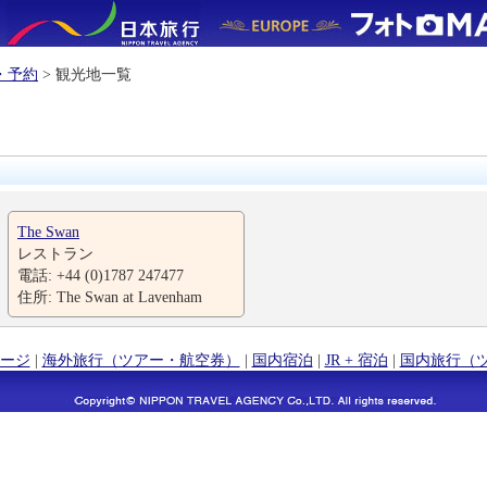
・予約
> 観光地一覧
The Swan
レストラン
電話: +44 (0)1787 247477
住所: The Swan at Lavenham
ージ
|
海外旅行（ツアー・航空券）
|
国内宿泊
|
JR + 宿泊
|
国内旅行（