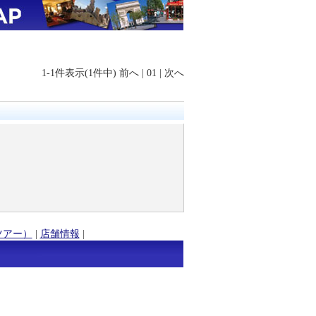
1-1件表示(1件中)
前へ
|
01
|
次へ
ツアー）
|
店舗情報
|