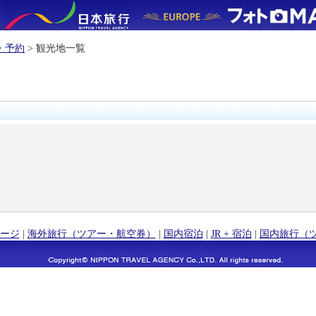
・予約
> 観光地一覧
ージ
|
海外旅行（ツアー・航空券）
|
国内宿泊
|
JR + 宿泊
|
国内旅行（