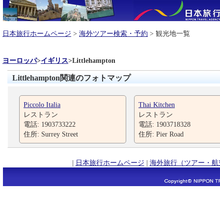
日本旅行ホームページ
>
海外ツアー検索・予約
> 観光地一覧
ヨーロッパ
>
イギリス
>
Littlehampton
Littlehampton関連のフォトマップ
Piccolo Italia
Thai Kitchen
レストラン
レストラン
電話: 1903733222
電話: 1903718328
住所: Surrey Street
住所: Pier Road
|
日本旅行ホームページ
|
海外旅行（ツアー・航