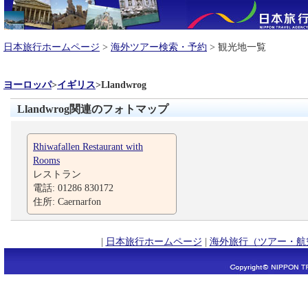
日本旅行ホームページ
>
海外ツアー検索・予約
> 観光地一覧
ヨーロッパ
>
イギリス
>
Llandwrog
Llandwrog関連のフォトマップ
Rhiwafallen Restaurant with
Rooms
レストラン
電話: 01286 830172
住所: Caernarfon
|
日本旅行ホームページ
|
海外旅行（ツアー・航