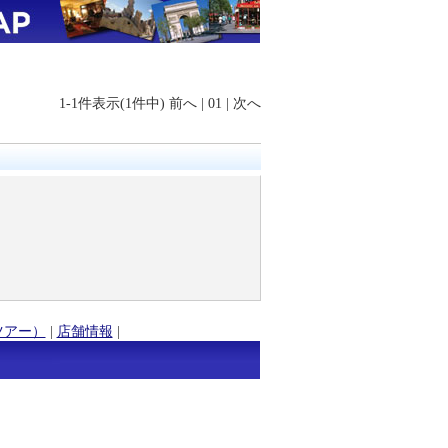
1-1件表示(1件中)
前へ
|
01
|
次へ
ツアー）
|
店舗情報
|