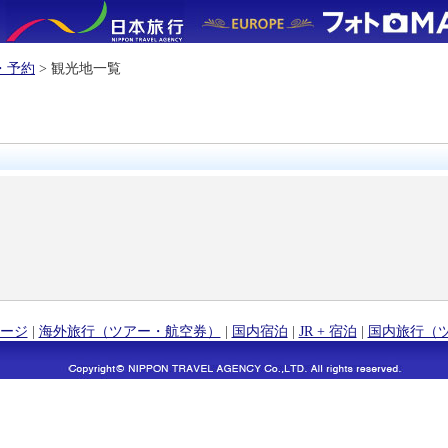
・予約
> 観光地一覧
ージ
|
海外旅行（ツアー・航空券）
|
国内宿泊
|
JR + 宿泊
|
国内旅行（