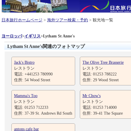
日本旅行ホームページ
>
海外ツアー検索・予約
> 観光地一覧
ヨーロッパ
>
イギリス
>
Lytham St Anne's
Lytham St Anne's関連のフォトマップ
Jack's Bistro
The Olive Tree Brasserie
レストラン
レストラン
電話: +441253 780990
電話: 01253 788222
住所: 54 Wood Street
住所: 29 Wood Street
Mamma's Too
Mr Chow's
レストラン
レストラン
電話: 01253 712233
電話: 01253 714000
住所: 37-39 St. Andrews Rd South
住所: 39-41 The Square
antons cafe bar