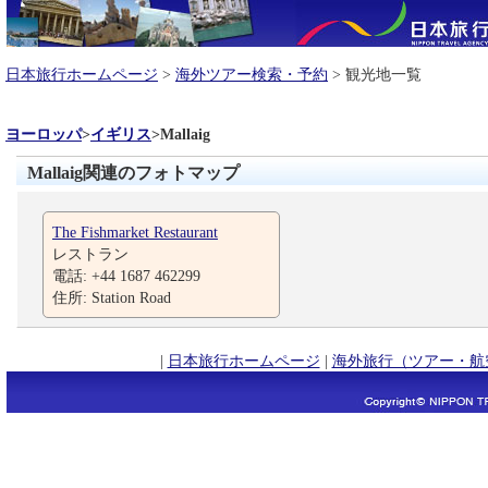
日本旅行ホームページ
>
海外ツアー検索・予約
> 観光地一覧
ヨーロッパ
>
イギリス
>
Mallaig
Mallaig関連のフォトマップ
The Fishmarket Restaurant
レストラン
電話: +44 1687 462299
住所: Station Road
|
日本旅行ホームページ
|
海外旅行（ツアー・航