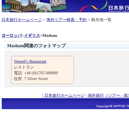
日本旅行ホームページ
>
海外ツアー検索・予約
> 観光地一覧
ヨーロッパ
>
イギリス
>
Masham
Masham関連のフォトマップ
Vennell's Restaurant
レストラン
電話: +44 (0)1765 689000
住所: 7 Silver Street
|
日本旅行ホームページ
|
海外旅行（ツアー・航