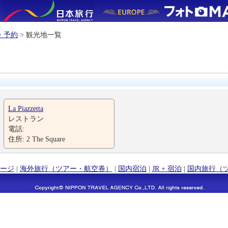
・予約
> 観光地一覧
La Piazzetta
レストラン
電話:
住所: 2 The Square
ージ
|
海外旅行（ツアー・航空券）
|
国内宿泊
|
JR + 宿泊
|
国内旅行（