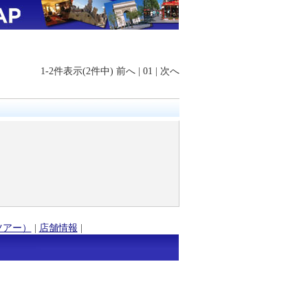
1-2件表示(2件中)
前へ
|
01
|
次へ
ツアー）
|
店舗情報
|