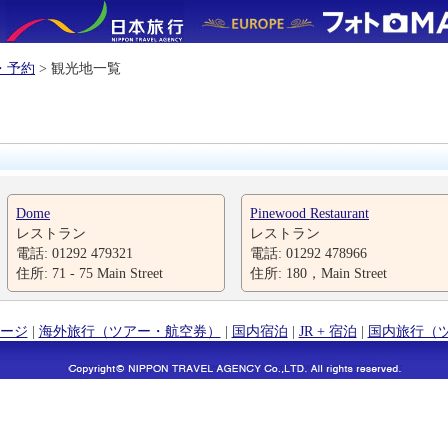
・予約
> 観光地一覧
Dome
Pinewood Restaurant
レストラン
レストラン
電話: 01292 479321
電話: 01292 478966
住所: 71 - 75 Main Street
住所: 180，Main Street
ージ
|
海外旅行（ツアー・航空券）
|
国内宿泊
|
JR + 宿泊
|
国内旅行（