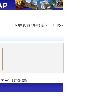
1-3件表示(3件中)
前へ
|
01
|
次へ
ツアー）
|
店舗情報
|