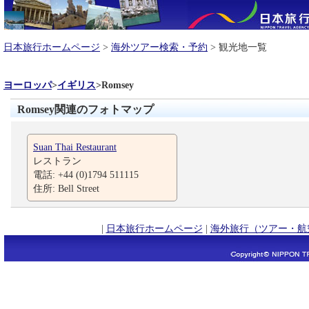
日本旅行ホームページ
>
海外ツアー検索・予約
> 観光地一覧
ヨーロッパ
>
イギリス
>
Romsey
Romsey関連のフォトマップ
Suan Thai Restaurant
レストラン
電話: +44 (0)1794 511115
住所: Bell Street
|
日本旅行ホームページ
|
海外旅行（ツアー・航