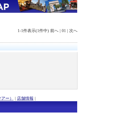
1-1件表示(1件中)
前へ
|
01
|
次へ
ツアー）
|
店舗情報
|