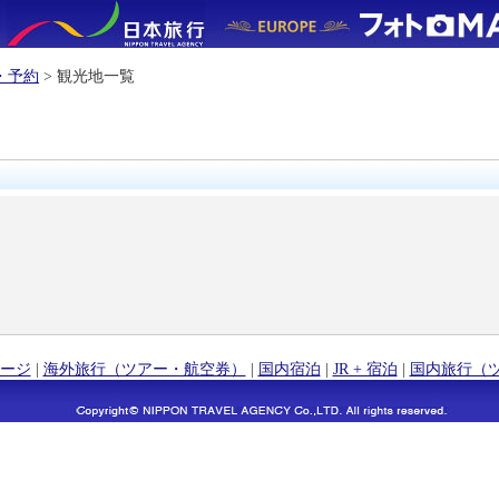
・予約
> 観光地一覧
ージ
|
海外旅行（ツアー・航空券）
|
国内宿泊
|
JR + 宿泊
|
国内旅行（