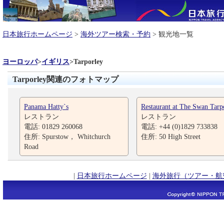
日本旅行ホームページ
>
海外ツアー検索・予約
> 観光地一覧
ヨーロッパ
>
イギリス
>
Tarporley
Tarporley関連のフォトマップ
Panama Hatty`s
Restaurant at The Swan Tarp
レストラン
レストラン
電話: 01829 260068
電話: +44 (0)1829 733838
住所: Spurstow， Whitchurch
住所: 50 High Street
Road
|
日本旅行ホームページ
|
海外旅行（ツアー・航