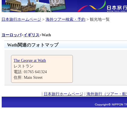
日本旅行ホームページ
>
海外ツアー検索・予約
> 観光地一覧
ヨーロッパ
>
イギリス
>
Wath
Wath関連のフォトマップ
The George at Wath
レストラン
電話: 01765 641324
住所: Main Street
|
日本旅行ホームページ
|
海外旅行（ツアー・航