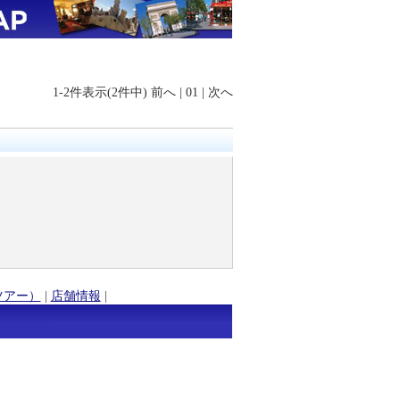
1-2件表示(2件中)
前へ
|
01
|
次へ
ツアー）
|
店舗情報
|