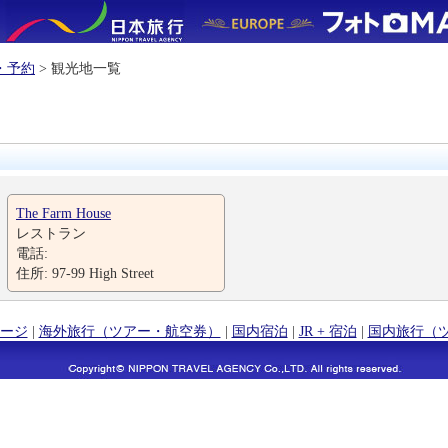
・予約
> 観光地一覧
The Farm House
レストラン
電話:
住所: 97-99 High Street
ージ
|
海外旅行（ツアー・航空券）
|
国内宿泊
|
JR + 宿泊
|
国内旅行（