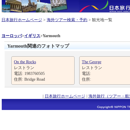
日本旅行ホームページ
>
海外ツアー検索・予約
> 観光地一覧
ヨーロッパ
>
イギリス
>
Yarmouth
Yarmouth関連のフォトマップ
On the Rocks
The George
レストラン
レストラン
電話: 1983760505
電話:
住所: Bridge Road
住所:
|
日本旅行ホームページ
|
海外旅行（ツアー・航