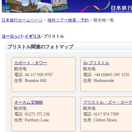
日本旅行ホームページ
>
海外ツアー検索・予約
> 観光地一覧
ヨーロッパ
>
イギリス
>
ブリストル
ブリストル関連のフォトマップ
カボート・タワー
At-ブリストル
観光地
観光地
電話: 44 117 926 0767
電話: +44 (0)845 345 1235
住所: Brandon Hill
住所: Harbourside
オーカム宝物館
ブリストル・ズー・ガー
観光地
観光地
電話: 01275 375 236
電話: 0117 974 7399
住所: Portbury Lane
住所: Clifton Down