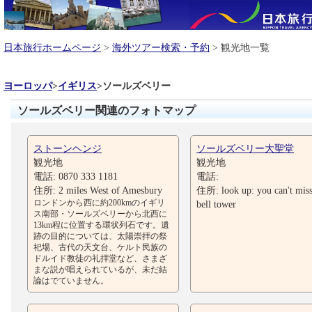
日本旅行ホームページ
>
海外ツアー検索・予約
> 観光地一覧
ヨーロッパ
>
イギリス
>
ソールズベリー
ソールズベリー関連のフォトマップ
ストーンヘンジ
ソールズベリー大聖堂
観光地
観光地
電話: 0870 333 1181
電話:
住所: 2 miles West of Amesbury
住所: look up: you can't miss
ロンドンから西に約200kmのイギリ
bell tower
ス南部・ソールズベリーから北西に
13km程に位置する環状列石です。遺
跡の目的については、太陽崇拝の祭
祀場、古代の天文台、ケルト民族の
ドルイド教徒の礼拝堂など、さまざ
まな説が唱えられているが、未だ結
論はでていません。