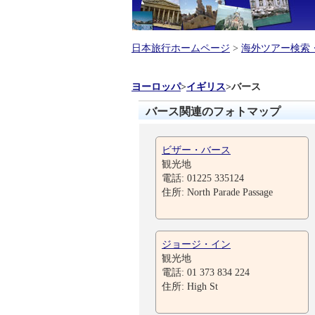
日本旅行ホームページ
>
海外ツアー検索
ヨーロッパ
>
イギリス
>
バース
バース関連のフォトマップ
ビザー・バース
観光地
電話: 01225 335124
住所: North Parade Passage
ジョージ・イン
観光地
電話: 01 373 834 224
住所: High St