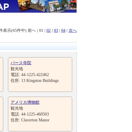
0件表示(65件中)
前へ
|
01
|
02
|
03
|
04
|
次へ
バース寺院
観光地
電話: 44-1225-422462
住所: 13 Kingston Buildings
アメリカ博物館
観光地
電話: 44-1225-460503
住所: Claverton Manor