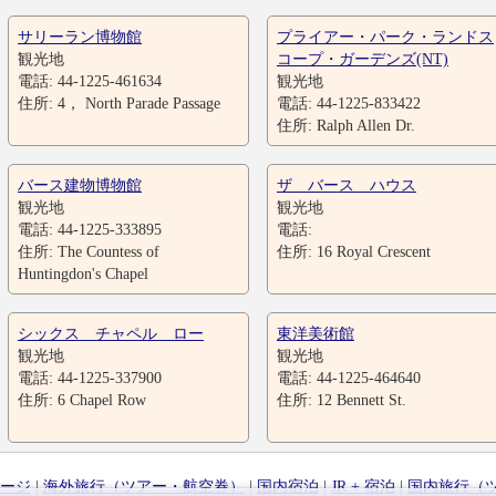
サリーラン博物館
プライアー・パーク・ランドス
観光地
コープ・ガーデンズ(NT)
電話: 44-1225-461634
観光地
住所: 4， North Parade Passage
電話: 44-1225-833422
住所: Ralph Allen Dr.
バース建物博物館
ザ バース ハウス
観光地
観光地
電話: 44-1225-333895
電話:
住所: The Countess of
住所: 16 Royal Crescent
Huntingdon's Chapel
シックス チャペル ロー
東洋美術館
観光地
観光地
電話: 44-1225-337900
電話: 44-1225-464640
住所: 6 Chapel Row
住所: 12 Bennett St.
ージ
|
海外旅行（ツアー・航空券）
|
国内宿泊
|
JR + 宿泊
|
国内旅行（