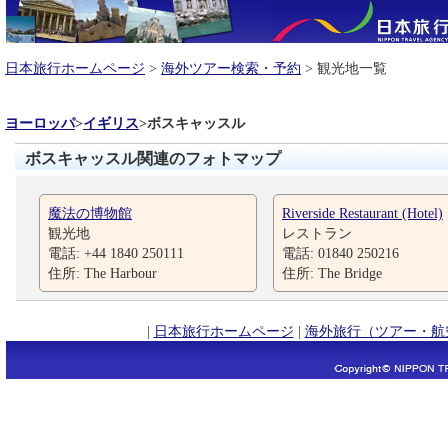
日本旅行ホームページ
>
海外ツアー検索・予約
> 観光地一覧
ヨーロッパ
>
イギリス
>
ボスキャッスル
ボスキャッスル関連のフォトマップ
魔法の博物館
Riverside Restaurant (Hotel)
観光地
レストラン
電話: +44 1840 250111
電話: 01840 250216
住所: The Harbour
住所: The Bridge
|
日本旅行ホームページ
|
海外旅行（ツアー・航