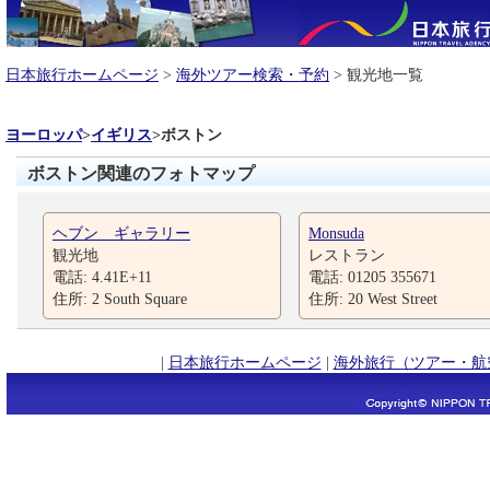
日本旅行ホームページ
>
海外ツアー検索・予約
> 観光地一覧
ヨーロッパ
>
イギリス
>
ボストン
ボストン関連のフォトマップ
ヘブン ギャラリー
Monsuda
観光地
レストラン
電話: 4.41E+11
電話: 01205 355671
住所: 2 South Square
住所: 20 West Street
|
日本旅行ホームページ
|
海外旅行（ツアー・航