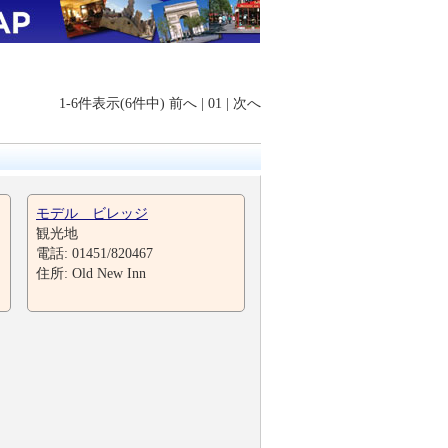
1-6件表示(6件中)
前へ
|
01
|
次へ
モデル ビレッジ
観光地
電話: 01451/820467
住所: Old New Inn