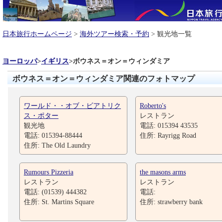
日本旅行ホームページ
>
海外ツアー検索・予約
> 観光地一覧
ヨーロッパ
>
イギリス
>
ボウネス＝オン＝ウィンダミア
ボウネス＝オン＝ウィンダミア関連のフォトマップ
ワールド・・オブ・ビアトリク
Roberto's
ス・ポター
レストラン
観光地
電話: 015394 43535
電話: 015394-88444
住所: Rayrigg Road
住所: The Old Laundry
Rumours Pizzeria
the masons arms
レストラン
レストラン
電話: (01539) 444382
電話:
住所: St. Martins Square
住所: strawberry bank