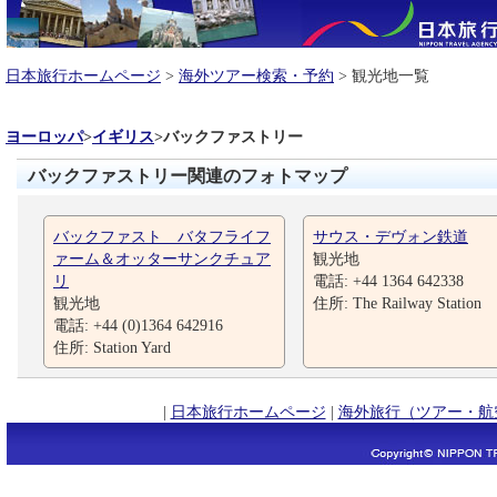
日本旅行ホームページ
>
海外ツアー検索・予約
> 観光地一覧
ヨーロッパ
>
イギリス
>
バックファストリー
バックファストリー関連のフォトマップ
バックファスト バタフライフ
サウス・デヴォン鉄道
ァーム＆オッターサンクチュア
観光地
リ
電話: +44 1364 642338
観光地
住所: The Railway Station
電話: +44 (0)1364 642916
住所: Station Yard
|
日本旅行ホームページ
|
海外旅行（ツアー・航