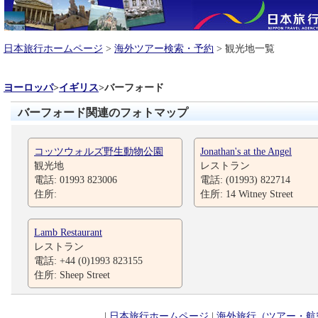
日本旅行ホームページ
>
海外ツアー検索・予約
> 観光地一覧
ヨーロッパ
>
イギリス
>
バーフォード
バーフォード関連のフォトマップ
コッツウォルズ野生動物公園
Jonathan's at the Angel
観光地
レストラン
電話: 01993 823006
電話: (01993) 822714
住所:
住所: 14 Witney Street
Lamb Restaurant
レストラン
電話: +44 (0)1993 823155
住所: Sheep Street
|
日本旅行ホームページ
|
海外旅行（ツアー・航