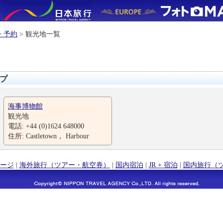
・予約
> 観光地一覧
プ
海事博物館
観光地
電話: +44 (0)1624 648000
住所: Castletown， Harbour
ージ
|
海外旅行（ツアー・航空券）
|
国内宿泊
|
JR + 宿泊
|
国内旅行（