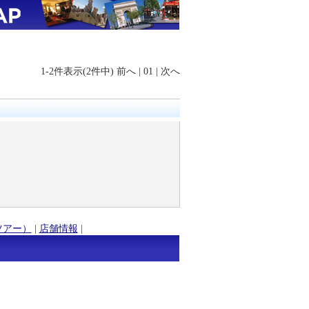
1-2件表示(2件中)
前へ
|
01
|
次へ
ツアー）
|
店舗情報
|