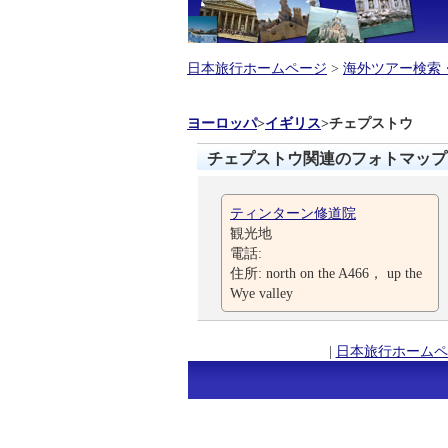
日本旅行ホームページ
>
海外ツアー検索
ヨーロッパ
>
イギリス
>
チェプストウ
チェプストウ関連のフォトマップ
ティンターン修道院
観光地
電話:
住所: north on the A466， up the
Wye valley
|
日本旅行ホームペ