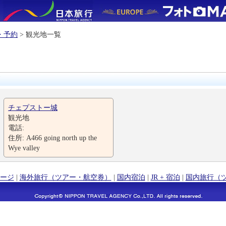
・予約
> 観光地一覧
チェプストー城
観光地
電話:
住所: A466 going north up the
Wye valley
ージ
|
海外旅行（ツアー・航空券）
|
国内宿泊
|
JR + 宿泊
|
国内旅行（