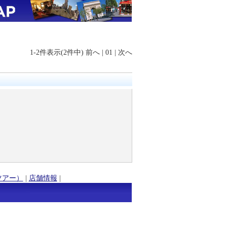
1-2件表示(2件中)
前へ
|
01
|
次へ
ツアー）
|
店舗情報
|