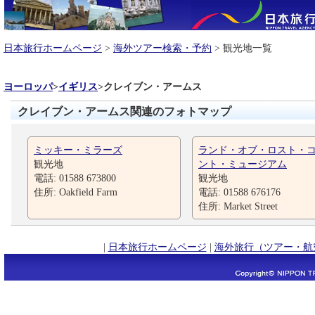
日本旅行ホームページ
>
海外ツアー検索・予約
> 観光地一覧
ヨーロッパ
>
イギリス
>
クレイブン・アームス
クレイブン・アームス関連のフォトマップ
ミッキー・ミラーズ
ランド・オブ・ロスト・
観光地
ント・ミュージアム
電話: 01588 673800
観光地
住所: Oakfield Farm
電話: 01588 676176
住所: Market Street
|
日本旅行ホームページ
|
海外旅行（ツアー・航