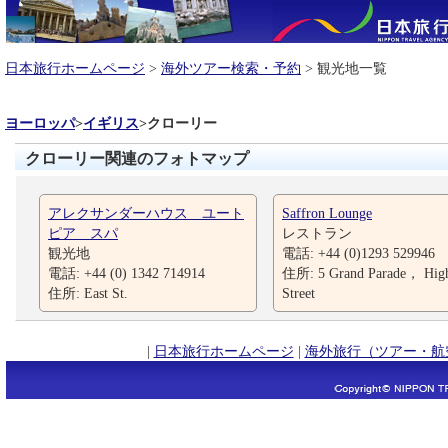
日本旅行ホームページ
>
海外ツアー検索・予約
> 観光地一覧
ヨーロッパ
>
イギリス
>
クローリー
クローリー関連のフォトマップ
アレクサンダーハウス ユート
Saffron Lounge
ピア スパ
レストラン
観光地
電話: +44 (0)1293 529946
電話: +44 (0) 1342 714914
住所: 5 Grand Parade， Hig
住所: East St.
Street
|
日本旅行ホームページ
|
海外旅行（ツアー・航