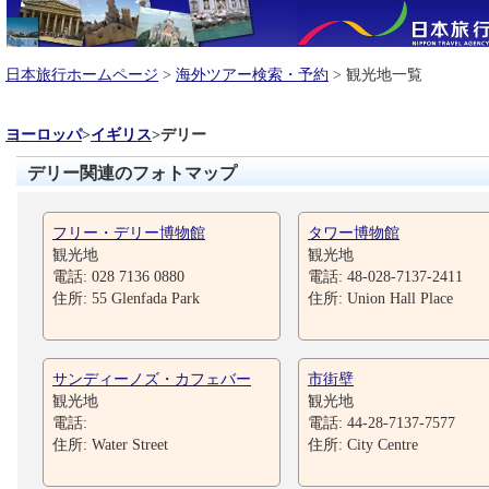
日本旅行ホームページ
>
海外ツアー検索・予約
> 観光地一覧
ヨーロッパ
>
イギリス
>
デリー
デリー関連のフォトマップ
フリー・デリー博物館
タワー博物館
観光地
観光地
電話: 028 7136 0880
電話: 48-028-7137-2411
住所: 55 Glenfada Park
住所: Union Hall Place
サンディーノズ・カフェバー
市街壁
観光地
観光地
電話:
電話: 44-28-7137-7577
住所: Water Street
住所: City Centre