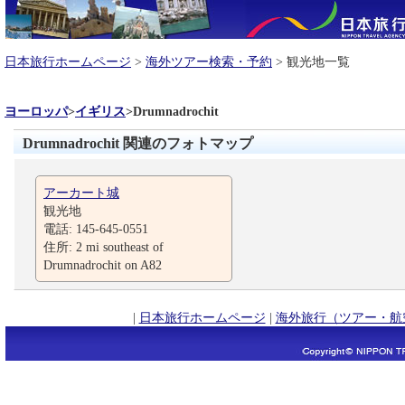
日本旅行ホームページ
>
海外ツアー検索・予約
> 観光地一覧
ヨーロッパ
>
イギリス
>
Drumnadrochit
Drumnadrochit 関連のフォトマップ
アーカート城
観光地
電話: 145-645-0551
住所: 2 mi southeast of
Drumnadrochit on A82
|
日本旅行ホームページ
|
海外旅行（ツアー・航