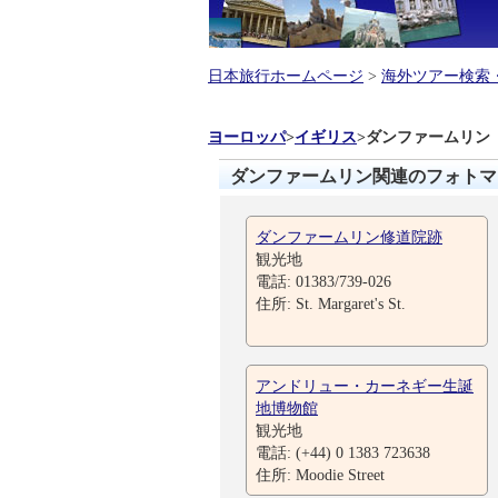
日本旅行ホームページ
>
海外ツアー検索
ヨーロッパ
>
イギリス
>
ダンファームリン
ダンファームリン関連のフォトマ
ダンファームリン修道院跡
観光地
電話: 01383/739-026
住所: St. Margaret's St.
アンドリュー・カーネギー生誕
地博物館
観光地
電話: (+44) 0 1383 723638
住所: Moodie Street