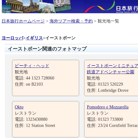
日本旅行ホームページ
>
海外ツアー検索・予約
> 観光地一覧
ヨーロッパ
>
イギリス
>
イーストボーン
イーストボーン関連のフォトマップ
ビーチィ・ヘッド
イーストボーンミニチュ
観光地
鉄道アドベンチャー公園
電話: 44 1323 728060
観光地
住所: on B2103
電話: 01323 520229
住所: Lottbridge Drove
Okto
Pomodoro e Mozzarella
レストラン
レストラン
電話: 1323430880
電話: 01323 733800
住所: 12 Station Street
住所: 23/24 Cornfield Terrac