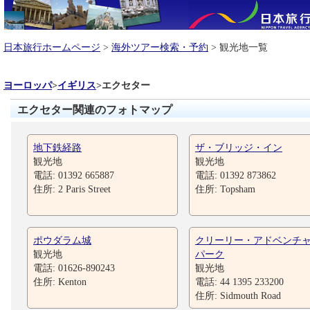
日本旅行ホームページ
>
海外ツアー検索・予約
> 観光地一覧
ヨーロッパ
>
イギリス
>
エクセター
エクセター関連のフォトマップ
地下鉄経路
ザ・ブリッジ・イン
観光地
観光地
電話: 01392 665887
電話: 01392 873862
住所: 2 Paris Street
住所: Topsham
ポウダラム城
クリーリー・アドベンチ
観光地
パーク
電話: 01626-890243
観光地
住所: Kenton
電話: 44 1395 233200
住所: Sidmouth Road