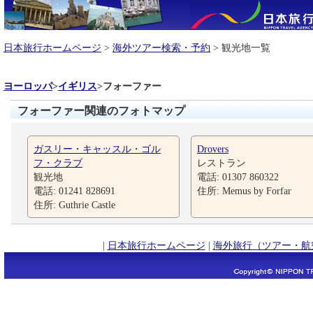
日本旅行ホームページ
>
海外ツアー検索・予約
> 観光地一覧
ヨーロッパ
>
イギリス
>
フォーファー
フォーファー関連のフォトマップ
ガスリー・キャッスル・ゴル
Drovers
フ・クラブ
レストラン
観光地
電話: 01307 860322
電話: 01241 828691
住所: Memus by Forfar
住所: Guthrie Castle
|
日本旅行ホームページ
|
海外旅行（ツアー・航