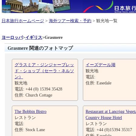
日本旅行ホームページ
>
海外ツアー検索・予約
> 観光地一覧
ヨーロッパ
>
イギリス
>
Grasmere
Grasmere 関連のフォトマップ
グラスミア・ジンジャーブレッ
イーズデール湖
ド・ショップ（セーラ・ネルソ
観光地
ン）
電話:
観光地
住所: Easedale
電話: +44 (0) 15394 35428
住所: Church Cottage
The Bobbin Bistro
Restaurant at Lancrigg Veget
レストラン
Country House Hotel
電話:
レストラン
住所: Stock Lane
電話: +44 (0)15394 35317
住所: Easedale