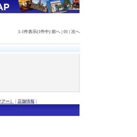
1-1件表示(1件中)
前へ
|
01
|
次へ
ツアー）
|
店舗情報
|