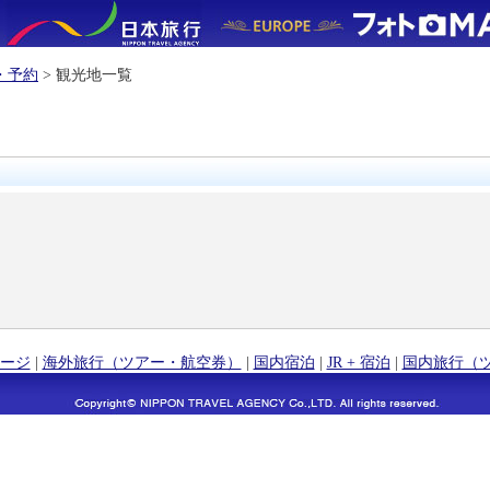
・予約
> 観光地一覧
ージ
|
海外旅行（ツアー・航空券）
|
国内宿泊
|
JR + 宿泊
|
国内旅行（