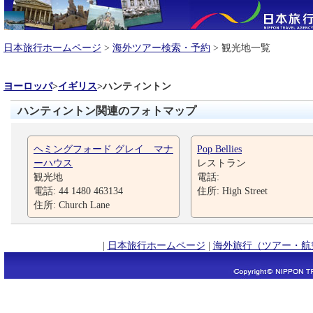
日本旅行ホームページ
>
海外ツアー検索・予約
> 観光地一覧
ヨーロッパ
>
イギリス
>
ハンティントン
ハンティントン関連のフォトマップ
ヘミングフォード グレイ マナ
Pop Bellies
ーハウス
レストラン
観光地
電話:
電話: 44 1480 463134
住所: High Street
住所: Church Lane
|
日本旅行ホームページ
|
海外旅行（ツアー・航