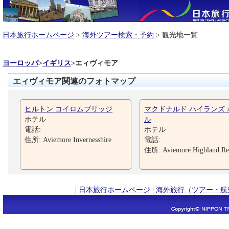
日本旅行ホームページ
>
海外ツアー検索・予約
> 観光地一覧
ヨーロッパ
>
イギリス
>
エィヴィモア
エィヴィモア関連のフォトマップ
ヒルトン コイロムブリッジ
マクドナルド ハイランズ 
ホテル
ル
電話:
ホテル
住所: Aviemore Invernesshire
電話:
住所: Aviemore Highland Re
|
日本旅行ホームページ
|
海外旅行（ツアー・航