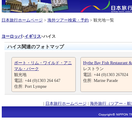
日本旅行ホームページ
>
海外ツアー検索・予約
> 観光地一覧
ヨーロッパ
>
イギリス
>
ハイス
ハイス関連のフォトマップ
ポート・リム・ワイルド・アニ
Hythe Bay Fish Restaurant &
マル・パーク
レストラン
観光地
電話: +44 (0)1303 267024
電話: +44 (0)1303 264 647
住所: Marine Parade
住所: Port Lympne
|
日本旅行ホームページ
|
海外旅行（ツアー・航