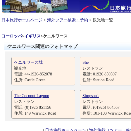
日本旅行ホームページ
>
海外ツアー検索・予約
> 観光地一覧
ヨーロッパ
>
イギリス
>
ケニルワース
ケニルワース関連のフォトマップ
ケニルワース城
She
観光地
レストラン
電話: 44-1926-852078
電話: 01926 850597
住所: Castle Green
住所: Station Road
The Coconut Lagoon
Simpson's
レストラン
レストラン
電話: (0)1926 851156
電話: (01926) 864567
住所: 149 Warwick Road
住所: 101-103 Warwick Roa
|
日本旅行ホームページ
|
海外旅行（ツアー・航