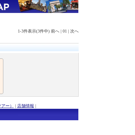
1-3件表示(3件中)
前へ
|
01
|
次へ
ツアー）
|
店舗情報
|