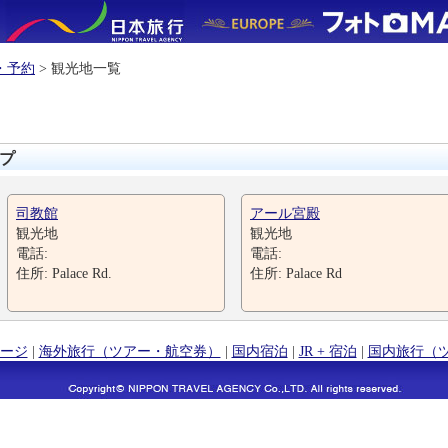
・予約
> 観光地一覧
プ
司教館
アール宮殿
観光地
観光地
電話:
電話:
住所: Palace Rd.
住所: Palace Rd
ージ
|
海外旅行（ツアー・航空券）
|
国内宿泊
|
JR + 宿泊
|
国内旅行（