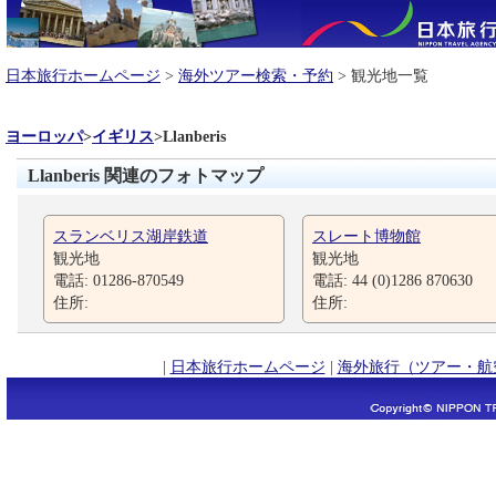
日本旅行ホームページ
>
海外ツアー検索・予約
> 観光地一覧
ヨーロッパ
>
イギリス
>
Llanberis
Llanberis 関連のフォトマップ
スランベリス湖岸鉄道
スレート博物館
観光地
観光地
電話: 01286-870549
電話: 44 (0)1286 870630
住所:
住所:
|
日本旅行ホームページ
|
海外旅行（ツアー・航